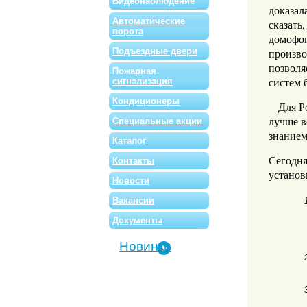
Видеонаблюдение
доказал
Автоматические
сказать
ворота
домофон
Подъездные двери
произво
позволя
Пожарная
систем 
сигнализация
Кондиционеры
Для Рос
лучше в
Специальные акции
знанием
Каталог
Сегодня
Контакты
установ
Новости
Вакансии
Документы
Новинки