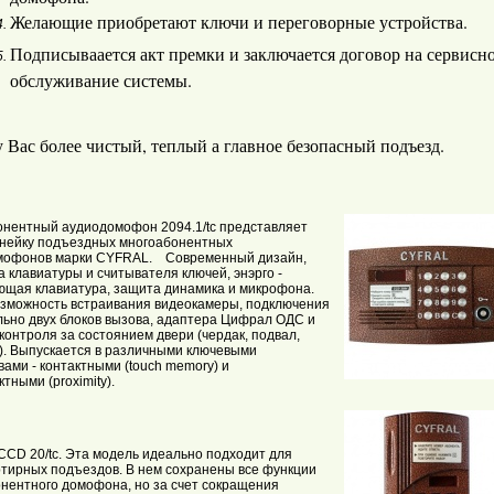
Желающие приобретают ключи и переговорные устройства.
Подписываается акт премки и заключается договор на сервисн
обслуживание системы.
у Вас более чистый, теплый а главное безопасный подъезд.
нентный аудиодомофон 2094.1/tc представляет
нейку подъездных многоабонентных
мофонов марки CYFRAL. Современный дизайн,
а клавиатуры и считывателя ключей, энэрго -
щая клавиатура, защита динамика и микрофона.
зможность встраивания видеокамеры, подключения
ьно двух блоков вызова, адаптера Цифрал ОДС и
контроля за состоянием двери (чердак, подвал,
). Выпускается в различными ключевыми
вами - контактными (touch memory) и
ктными (proximity).
CD 20/tc. Эта модель идеально подходит для
тирных подъездов. В нем сохранены все функции
нентного домофона, но за счет сокращения