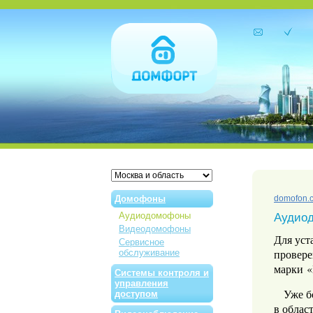
Домофоны
domofon.
Аудиодомофоны
Аудио
Видеодомофоны
Для уст
Сервисное
провере
обслуживание
марки
Системы контроля и
управления
Уже бо
доступом
в облас