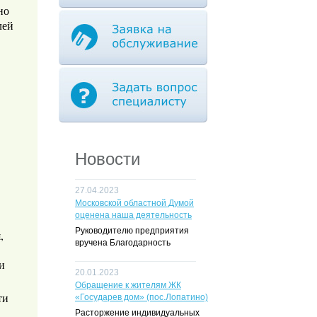
но
лей
.
Новости
27.04.2023
Московской областной Думой
оценена наша деятельность
Руководителю предприятия
,
вручена Благодарность
и
20.01.2023
Обращение к жителям ЖК
ти
«Государев дом» (пос.Лопатино)
Расторжение индивидуальных