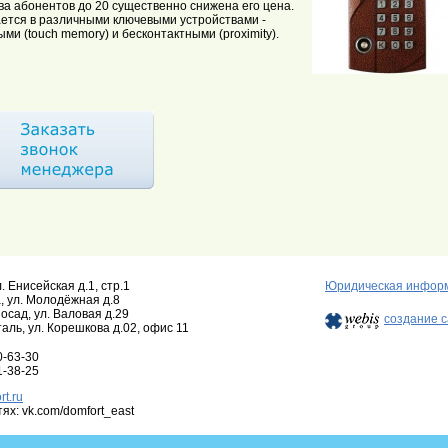
ва абонентов до 20 существенно снижена его цена.
тся в различными ключевыми устройствами -
ыми (touch memory) и бесконтактными (proximity).
л. Енисейская д.1, стр.1
Юридическая инфор
, ул. Молодёжная д.8
Посад, ул. Валовая д.29
создание с
таль, ул. Корешкова д.02, офис 11
0-63-30
1-38-25
t.ru
ях: vk.com/domfort_east