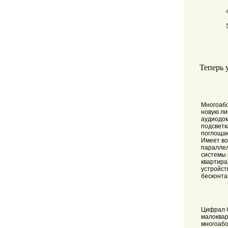
Теперь 
Многоабо
новую ли
аудиодо
подсветк
поглощаю
Имеет во
параллел
системы 
квартира
устройст
бесконта
Цифрал C
малоквар
многоабо